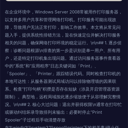
在企业环境中，Windows Server 2008常被用作打印服务器，
以支持多用户共享和管理网络打印机。打印服务可能出现故
障，导致用户无法正常打印，影响工作效率。本文将从常见问
题入手，提供系统性排错方法，旨在快速定位并解决打印服务
相关的问题，确保网络打印环境的稳定运行。\n\n## 1. 逐步侦
察：诊断问题根源\n排查的第一步是识别是单一用户、所有用
户，还是特定打印机集出现问题。通过访问服务器事件查看器
中的“系统”和“应用程序”日志关键词如「Print」、
「Spooler」、「Printer」跟踪错误代码。同时检查打印机的
本地可达性：从服务器测试局域访问以排除物理墙的因果联
系。检查“打印句柄”积攒是否存在短缺（涉及开启管理器资源
限制）。典型地，远程局域按此逐步缩放便于从容理解完整情
况。\n\n## 2. 核心大过问题：退出并获得权限\n通常在打印忙
或驱动纠结坏录导致排列未输出：必要时停止“Print
Spooler”子过程后手动清楚存放
在%windir%\\system32\\spool\\printers下的相关毒/停止任